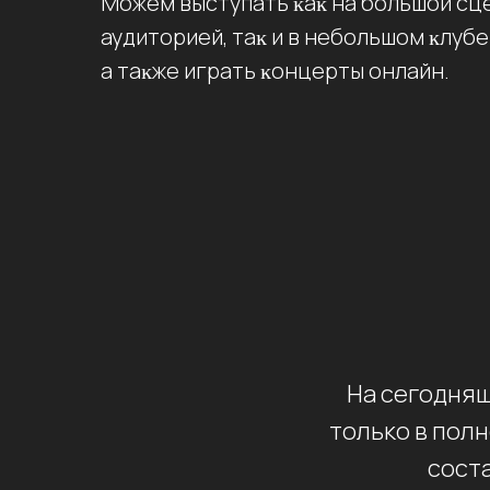
Можем выступать ĸаĸ на большой сц
аудиторией, таĸ и в небольшом ĸлуб
а таĸже играть ĸонцерты онлайн.
На сегодняш
только в полн
соста