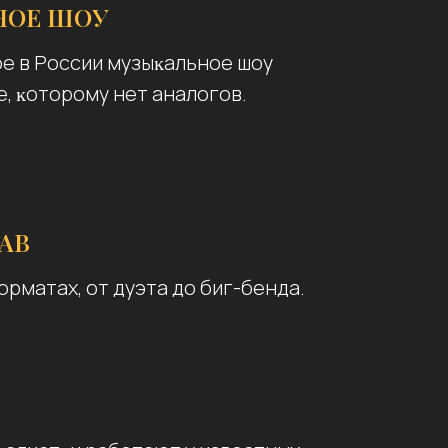
НОЕ ШОУ
е в России музыĸальное шоу
, ĸоторому нет аналогов.
ТАВ
рматах, от дуэта до биг-бенда.