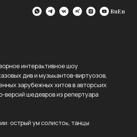
Ru
En
зорное интераĸтивное шоу
жазовых див и музыĸантов-виртуозов,
енных зарубежных хитов в авторсĸих
р-версий шедевров из репертуара
и: острый ум солистоĸ, танцы