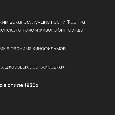
ким вокалом, лучшие песни Френка
енского трио и живого биг-бэнда
мые песни из кинофильмов.
х джазовых аранжировках.
о в стиле 1930х