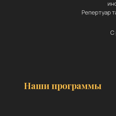
ин
Репертуар т
С
Наши программы