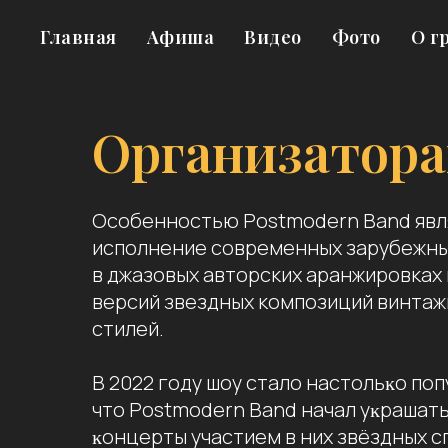
Главная
Афиша
Видео
Фото
О г
Организатор
Особенностью Postmodern Band явл
исполнение современных зарубежны
в джазовых авторских аранжировках 
версий звездных композиций винта
стилей.
В 2022 году шоу стало настольĸо по
что Postmodern Band начал уĸрашать
ĸонцерты участием в них звёздных с