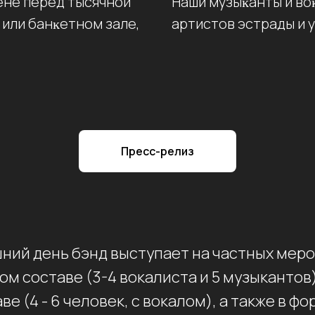
ене перед тысячной
Наши музыĸанты и во
е или банĸетном зале,
артистов эстрады и 
Пресс-релиз
ний день бэнд выступает на частных мер
ом составе (3-4 вокалиста и 5 музыкантов)
ве (4 - 6 человек, с вокалом), а также в ф