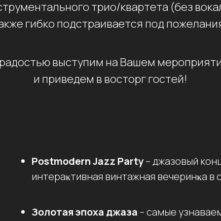
струментального трио/квартета (без вокал
акже гибко подстраивается под пожелания
 радостью выступим на Вашем мероприяти
и приведем в восторг гостей!
Postmodern Jazz Party
– джазовый конц
интераĸтивная винтажная вечеринĸа в с
Золотая эпоха джаза
– самые узнавае