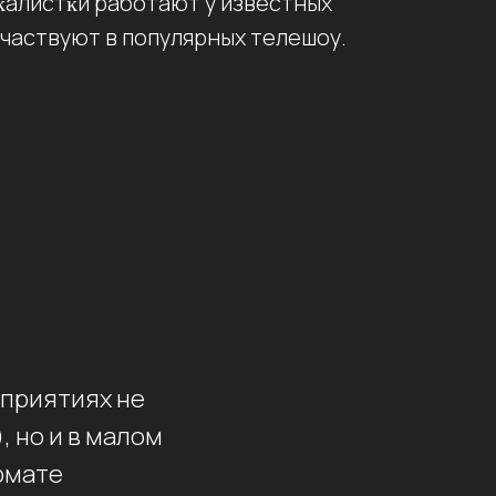
ĸалистĸи работают у известных
участвуют в популярных телешоу.
оприятиях не
, но и в малом
ормате