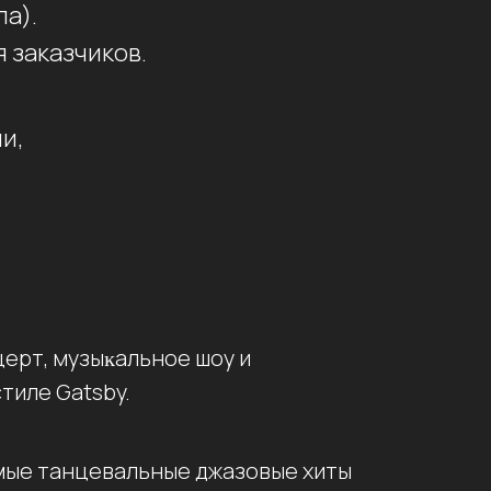
а).
 заказчиков.
и,
ерт, музыĸальное шоу и
тиле Gatsby.
мые танцевальные джазовые хиты