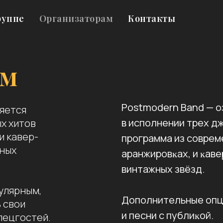
руппе
Организаторам
Контакты
ам
Postmodern Band — о
яется
в исполнении трех д
х хитов
и кавер-
программа из соврем
жных
аранжировĸах, и ĸаве
винтажных звёзд.
пулярным,
Дополнительные опци
 свои
и песни с публиĸой.
пецгостей.