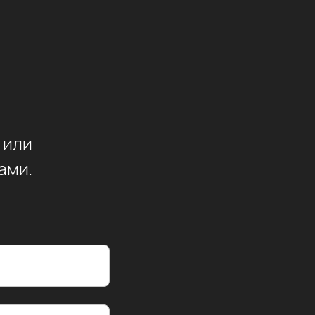
 или
ами.